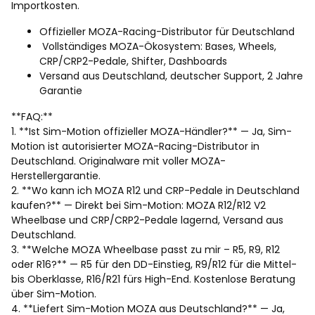
Importkosten.
Offizieller MOZA-Racing-Distributor für Deutschland
Vollständiges MOZA-Ökosystem: Bases, Wheels,
CRP/CRP2-Pedale, Shifter, Dashboards
Versand aus Deutschland, deutscher Support, 2 Jahre
Garantie
**FAQ:**
1. **Ist Sim-Motion offizieller MOZA-Händler?** — Ja, Sim-
Motion ist autorisierter MOZA-Racing-Distributor in
Deutschland. Originalware mit voller MOZA-
Herstellergarantie.
2. **Wo kann ich MOZA R12 und CRP-Pedale in Deutschland
kaufen?** — Direkt bei Sim-Motion: MOZA R12/R12 V2
Wheelbase und CRP/CRP2-Pedale lagernd, Versand aus
Deutschland.
3. **Welche MOZA Wheelbase passt zu mir – R5, R9, R12
oder R16?** — R5 für den DD-Einstieg, R9/R12 für die Mittel-
bis Oberklasse, R16/R21 fürs High-End. Kostenlose Beratung
über Sim-Motion.
4. **Liefert Sim-Motion MOZA aus Deutschland?** — Ja,