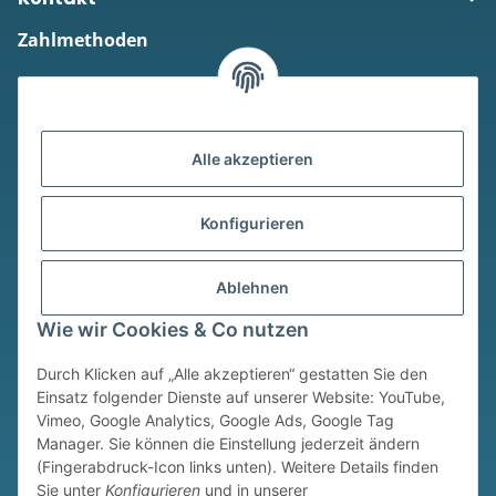
Zahlmethoden
Alle akzeptieren
Versandmethoden
Konfigurieren
Ablehnen
Wie wir Cookies & Co nutzen
Durch Klicken auf „Alle akzeptieren“ gestatten Sie den
* Alle Preise inkl. gesetzlicher USt., zzgl.
Versand
Einsatz folgender Dienste auf unserer Website: YouTube,
Vimeo, Google Analytics, Google Ads, Google Tag
Widerrufsbutton
Manager. Sie können die Einstellung jederzeit ändern
(Fingerabdruck-Icon links unten). Weitere Details finden
© © Sim Motion GmbH 2026
Sie unter
Konfigurieren
und in unserer