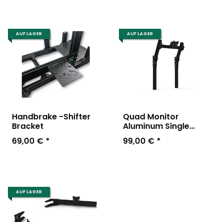
AUF LAGER
AUF LAGER
Handbrake -Shifter
Quad Monitor
Bracket
Aluminum Single
Mount
69,00 €
*
99,00 €
*
AUF LAGER