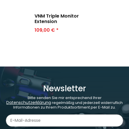
VNM Triple Monitor
Extension
109,00 €
*
Newsletter
Bitte senden Sie mir entsprechend Ihrer
Datenschutzerklärung
regelmäßig und jederzeit widerruflich
Informationen zu Ihrem Produktsortiment per E-Mail zu.