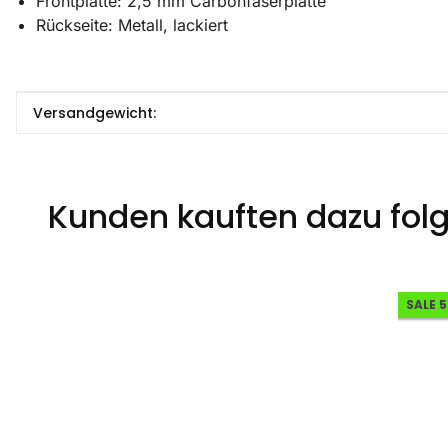
Frontplatte: 2,5 mm Carbonfaserplatte
Rückseite: Metall, lackiert
Produkteigenschaft
Wert
Versandgewicht:
Kunden kauften dazu folg
SALE 