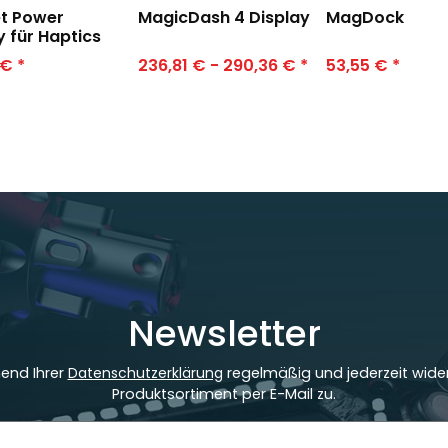
t Power
MagicDash 4 Display
MagDock
y für Haptics
 €
*
236,81 € -
290,36 €
*
53,55 €
*
Newsletter
hend Ihrer
Datenschutzerklärung
regelmäßig und jederzeit wider
Produktsortiment per E-Mail zu.