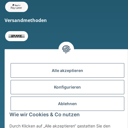
Versandmethoden
* Alle Preise inkl. gesetzlicher USt., zzgl.
Versand
Alle akzeptieren
Widerrufsbutton
Konfigurieren
© © Sim Motion GmbH 2026
Powered by
JTL-Shop
Ablehnen
Wie wir Cookies & Co nutzen
Durch Klicken auf „Alle akzeptieren“ gestatten Sie den