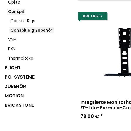
Oplite
Conspit
AUF LAGER
Conspit Rigs
Conspit Rig Zubehör
VNM
PXN
Thermaltake
FLIGHT
PC-SYSTEME
ZUBEHÖR
MOTION
Integrierte Monitorh
BRICKSTONE
FP-Lite-Formula-Coc
79,00 €
*