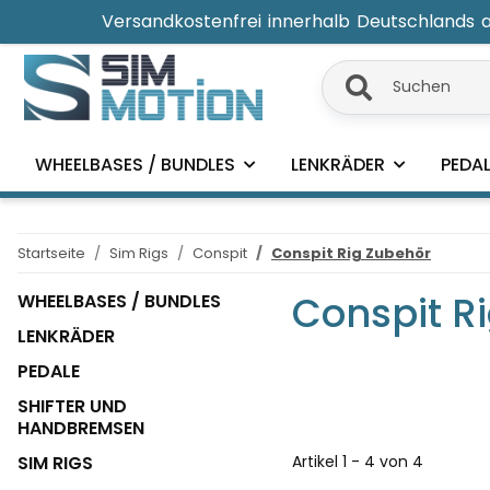
Versandkostenfrei innerhalb Deutschlands
„Vers
WHEELBASES / BUNDLES
LENKRÄDER
PEDAL
Startseite
Sim Rigs
Conspit
Conspit Rig Zubehör
Conspit R
WHEELBASES / BUNDLES
LENKRÄDER
PEDALE
SHIFTER UND
HANDBREMSEN
SIM RIGS
Artikel 1 - 4 von 4