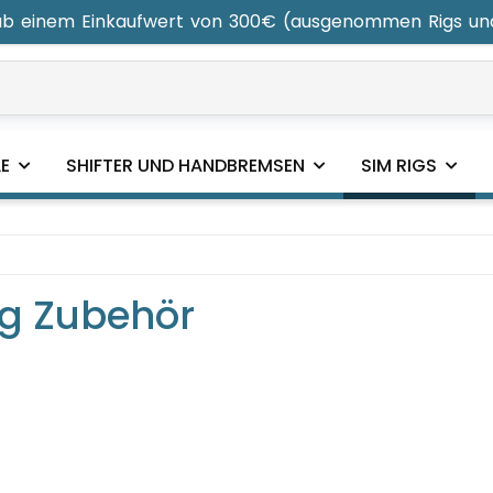
 ab einem Einkaufwert von 300€ (ausgenommen Rigs un
and aus Deutschland", „Deutscher Support", „2 Jahre Gar
E
SHIFTER UND HANDBREMSEN
SIM RIGS
ig Zubehör