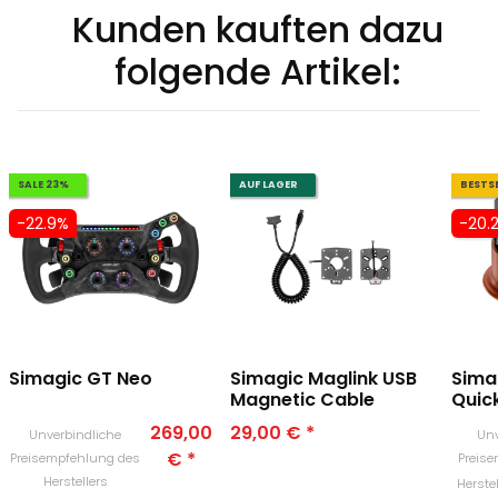
Kunden kauften dazu
folgende Artikel:
SALE 23%
AUF LAGER
BESTS
-22.9%
-20.
Simagic GT Neo
Simagic Maglink USB
Sima
Magnetic Cable
Quic
269,00
29,00 €
*
Unverbindliche
Unv
€
*
Preisempfehlung des
Preis
Herstellers
Herstel