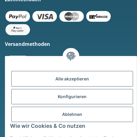
Versandmethoden
Alle akzeptieren
* Alle Preise inkl. gesetzlicher USt., zzgl.
Versand
Konfigurieren
Widerrufsbutton
Ablehnen
© © Sim Motion GmbH 2026
Wie wir Cookies & Co nutzen
Powered by
JTL-Shop