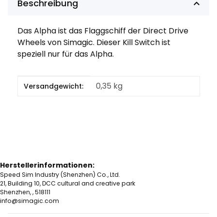
Beschreibung
Das Alpha ist das Flaggschiff der Direct Drive
Wheels von Simagic. Dieser Kill Switch ist
speziell nur für das Alpha.
Produkteigenschaft
Wert
0,35 kg
Versandgewicht:
Herstellerinformationen:
Speed Sim Industry (Shenzhen) Co., Ltd.
21, Building 10, DCC cultural and creative park
Shenzhen, , 518111
info@simagic.com