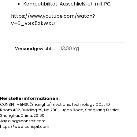
Kompatibilität: Ausschließlich mit PC.
https://www.youtube.com/watch?
v=6_RGK5XkWXU
Produkteigenschaft
Wert
13,00 kg
Versandgewicht:
Herstellerinformationen:
CONSPIT - ENSU(Shanghai) Electronic technology CO., LTD
Room 402, Building 29, No.280 Jiugan Road, Songjiang District
Shanghai, China, 201601
Jay.ding@conspit.com
https://www.conspit.com