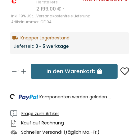
€
Herstellers
2.199,00 €
*
inkl. 19% USt. ,
Versandkostenfreie Lieferung
Artikelnummer:
CP104
Knapper Lagerbestand
Lieferzeit:
3 - 5 Werktage
In den Warenkorb
oading...
Komponenten werden geladen ...
Frage zum Artikel
Kauf auf Rechnung
Schneller Versand! (täglich Mo.-Fr.)