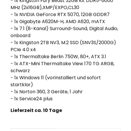
- 1x Kingston Fury Beast 32GB Kit DDR5-6000
MHz (2x16GB),XMP/EXPO,CL30
- 1x NVIDIA GeForce RTX 5070, 12GB GDDR7
- 1x Gigabyte A620M-H, AMD A620, mATX
- 1x 7.1 (8-Kanal) Surround-Sound, Digital Audio,
onboard
- 1x Kingston 2TB NV3, M.2 SSD (SNV3S/2000G)
PCIe 4.0 x4
- 1x Thermaltake Berlin 750W, 80+, ATX 3.1
- 1x ATX-Mini Thermaltake View 170 TG ARGB,
schwarz
- 1x Windows 11 (vorinstalliert und sofort
startklar)
- 1x Norton 360, 3 Geräte, 1 Jahr
- 1x Service24 plus
Lieferzeit ca. 10 Tage