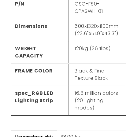
P/N
GSC-F50-
CPASWH-01
Dimensions
600x1320x1100mm
(23.6"x51.9"x43.3")
WEIGHT
120kg (264lbs)
CAPACITY
FRAME COLOR
Black & Fine
Texture Black
spec_RGB LED
16.8 million colors
Lighting Strip
(20 lighting
modes)
Produkteigenschaft
Wert
38,00 kg