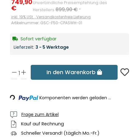
749,90
Unverbindliche Preisempfehlung des
€
899,90 €
Herstellers
*
inkl. 19% USt. ,
Versandkostenfreie Lieferung
Artikelnummer:
GSC-F50-CPASWH-01
Sofort verfügbar
Lieferzeit:
3 - 5 Werktage
In den Warenkorb
Loading...
Komponenten werden geladen ...
Frage zum Artikel
Kauf auf Rechnung
Schneller Versand! (täglich Mo.-Fr.)