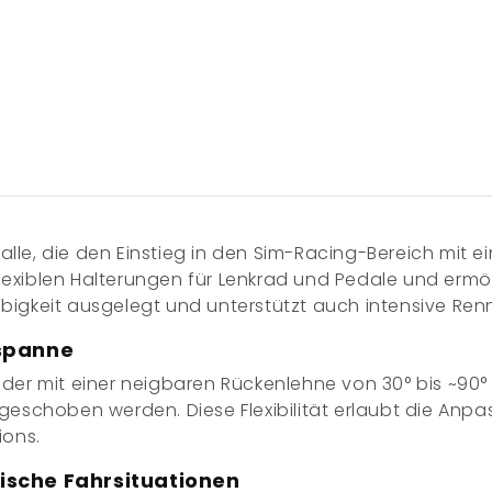
n alle, die den Einstieg in den Sim-Racing-Bereich mit 
flexiblen Halterungen für Lenkrad und Pedale und erm
lebigkeit ausgelegt und unterstützt auch intensive Re
lspanne
, der mit einer
neigbaren Rückenlehne von 30° bis ~90°
kgeschoben
werden. Diese Flexibilität erlaubt die An
ions.
stische Fahrsituationen