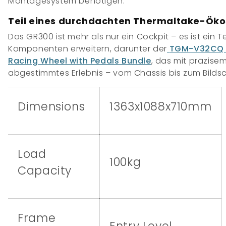
Montagesystem benötigen.
Teil eines durchdachten Thermaltake-Ök
Das GR300 ist mehr als nur ein Cockpit – es ist ein 
Komponenten erweitern, darunter der
TGM-V32CQ 
Racing Wheel with Pedals Bundle
, das mit präzise
abgestimmtes Erlebnis – vom Chassis bis zum Bildsc
Dimensions
1363x1088x710mm
Load
100kg
Capacity
Frame
Entry Level