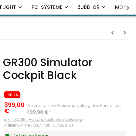
FLIGHT
PC-SYSTEME
ZUBEHÖR
MOTION
GR300 Simulator
Cockpit Black
-20.2%
399,00
Unverbindliche Preisempfehlung des Herstellers
€
499,90 €
*
inkl. 19% USt. ,
Versandkostenfreie Lieferung
Artikelnummer:
GSC-R30-CPASBB-01