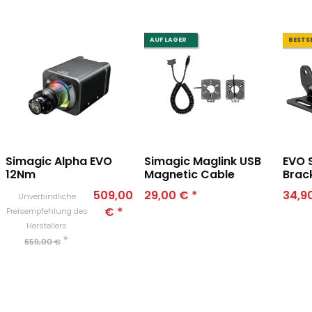
AUF LAGER
BESTS
Simagic Alpha EVO
Simagic Maglink USB
EVO 
12Nm
Magnetic Cable
Brac
509,00
29,00 €
*
34,9
Unverbindliche
€
*
Preisempfehlung des
Herstellers
*
659,00 €