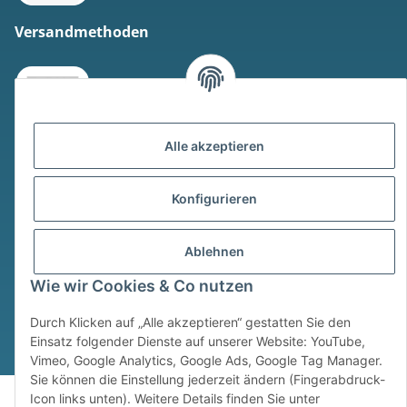
Versandmethoden
Alle akzeptieren
* Alle Preise inkl. gesetzlicher USt., zzgl.
Versand
Konfigurieren
Widerrufsbutton
Ablehnen
© © Sim Motion GmbH 2026
Powered by
JTL-Shop
Wie wir Cookies & Co nutzen
Durch Klicken auf „Alle akzeptieren“ gestatten Sie den
Einsatz folgender Dienste auf unserer Website: YouTube,
Vimeo, Google Analytics, Google Ads, Google Tag Manager.
Sie können die Einstellung jederzeit ändern (Fingerabdruck-
Icon links unten). Weitere Details finden Sie unter