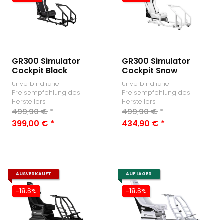
GR300 Simulator
GR300 Simulator
Cockpit Black
Cockpit Snow
Unverbindliche
Unverbindliche
Preisempfehlung des
Preisempfehlung des
Herstellers
Herstellers
499,90 €
*
499,90 €
*
399,00 €
*
434,90 €
*
AUSVERKAUFT
AUF LAGER
-18.6%
-18.6%